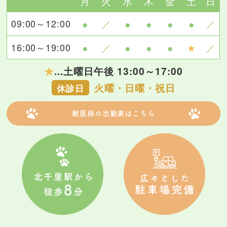
月
火
水
木
金
土
日
09:00～12:00
●
／
●
●
●
●
／
16:00～19:00
●
／
●
●
●
★
／
★
...土曜日午後 13:00～17:00
火曜・日曜・祝日
休診日
獣医師の出勤表はこちら