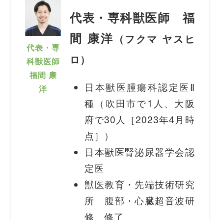
代表・専科獣医師 福
間 康洋
（フクマ ヤスヒ
代表・専
ロ）
科獣医師
福間 康
日本獣医腫瘍科認定医Ⅱ
洋
種（吹田市で1人、大阪
府で30人［2023年4月時
点］）
日本獣医腎泌尿器学会認
定医
獣医教育・先端技術研究
所 腹部・心臓超音波研
修 修了