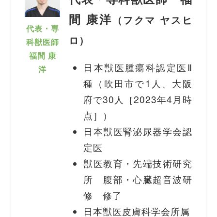
間 康洋
（フクマ ヤスヒ
代表・専
ロ）
科獣医師
福間 康
日本獣医腫瘍科認定医Ⅱ
洋
種（吹田市で1人、大阪
府で30人［2023年4月時
点］）
日本獣医腎泌尿器学会認
定医
獣医教育・先端技術研究
所 腹部・心臓超音波研
修 修了
日本獣医皮膚科学会所属