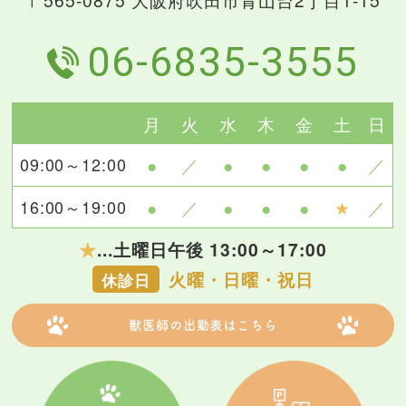
06-6835-3555
月
火
水
木
金
土
日
09:00～12:00
●
／
●
●
●
●
／
16:00～19:00
●
／
●
●
●
★
／
★
...土曜日午後 13:00～17:00
火曜・日曜・祝日
休診日
獣医師の出勤表はこちら